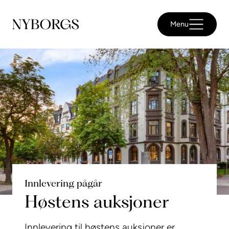
Menu
Innlevering pågår
Høstens auksjoner
Innlevering til høstens auksjoner er