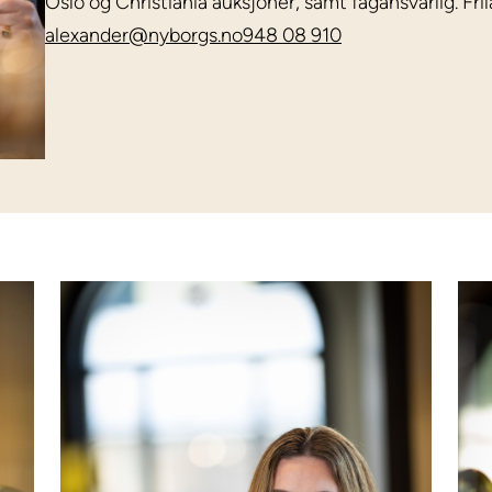
Oslo og Christiania auksjoner, samt fagansvarlig. Fril
alexander@nyborgs.no
948 08 910