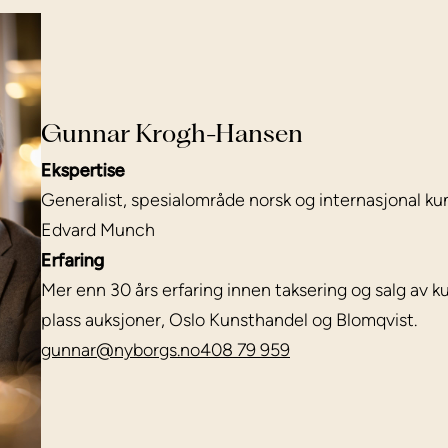
Gunnar Krogh-Hansen
Ekspertise
Generalist, spesialområde norsk og internasjonal kuns
Edvard Munch
Erfaring
Mer enn 30 års erfaring innen taksering og salg av 
plass auksjoner, Oslo Kunsthandel og Blomqvist.
gunnar@nyborgs.no
408 79 959