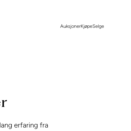
Auksjoner
Kjøpe
Selge
er
ang erfaring fra