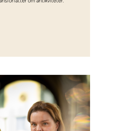
ansforfatter om antikviteter.