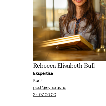
Rebecca Elisabeth Bull
Ekspertise
Kunst
post@nyborgs.no
24 07 00 00