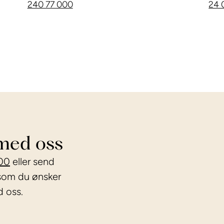
240 77 000
24 
med oss
00
eller send
som du ønsker
 oss.