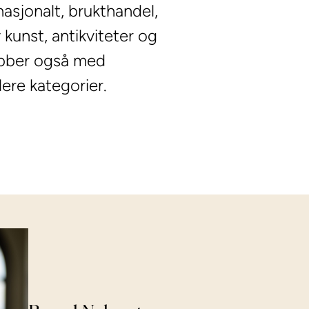
asjonalt, brukthandel,
 kunst, antikviteter og
obber også med
lere kategorier.