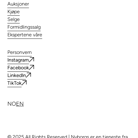
Auksjoner
Kjøpe
Selge
Formidlingssalg
Ekspertene våre
Personvern
Instagram
Facebook
LinkedIn
TikTok
NO
EN
© 2025 All Rights Reserved | Nyborgs er en tjeneste fra